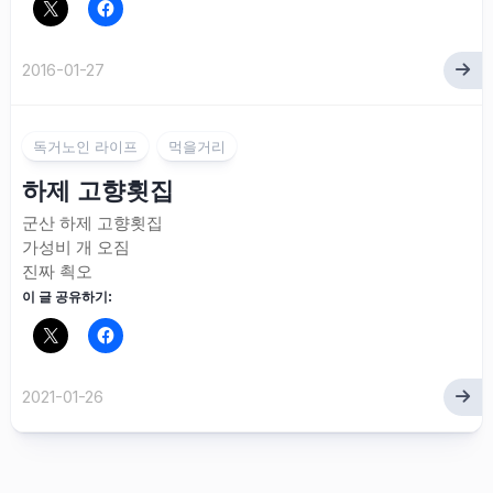
2016-01-27
독거노인 라이프
먹을거리
하제 고향횟집
군산 하제 고향횟집
가성비 개 오짐
진짜 쵝오
이 글 공유하기:
2021-01-26