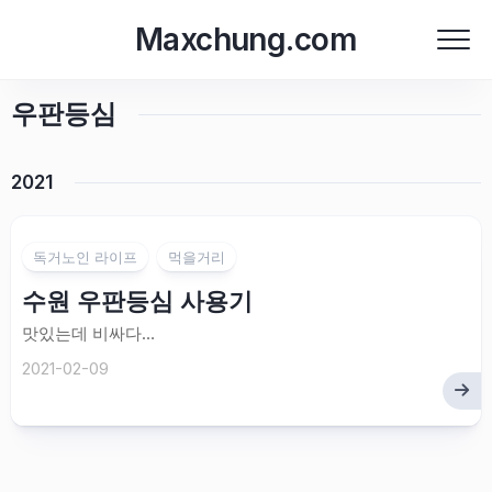
Skip
Maxchung.com
to
content
우판등심
2021
독거노인 라이프
먹을거리
수원 우판등심 사용기
맛있는데 비싸다…
2021-02-09