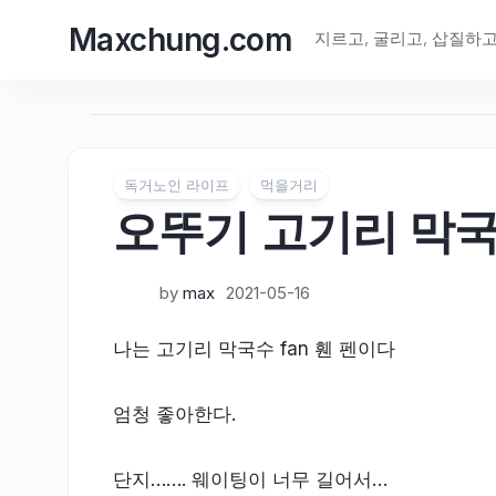
Skip
Maxchung.com
to
지르고, 굴리고, 삽질하
content
독거노인 라이프
먹을거리
오뚜기 고기리 막
by
max
2021-05-16
나는 고기리 막국수 fan 휀 펜이다
엄청 좋아한다.
단지……. 웨이팅이 너무 길어서…