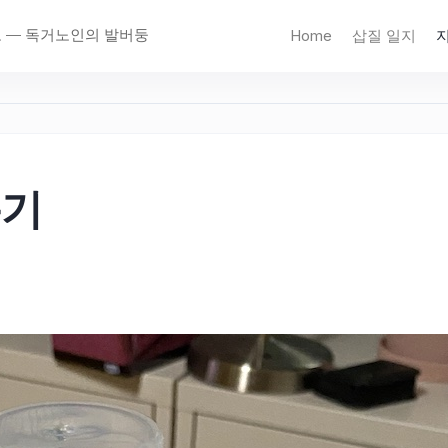
고 — 독거노인의 발버둥
Home
삽질 일지
용기