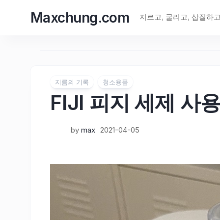
Skip
Maxchung.com
to
지르고, 굴리고, 삽질하
content
지름의 기록
청소용품
FIJI 피지 세제 사
by
max
2021-04-05