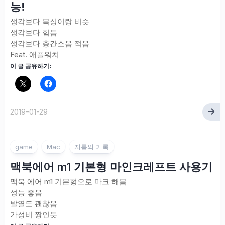
능!
생각보다 복싱이랑 비슷
생각보다 힘듬
생각보다 층간소음 적음
Feat. 애플워치
이 글 공유하기:
2019-01-29
game
Mac
지름의 기록
맥북에어 m1 기본형 마인크레프트 사용기
맥북 에어 m1 기본형으로 마크 해봄
성능 좋음
발열도 괜찮음
가성비 짱인듯