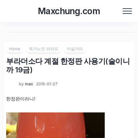
Skip
Maxchung.com
to
content
Home
독거노인 라이프
마실거리
부라더소다 계절 한정판 사용기(술이니
까 19금)
by
max
2016-01-27
한정판이라니!