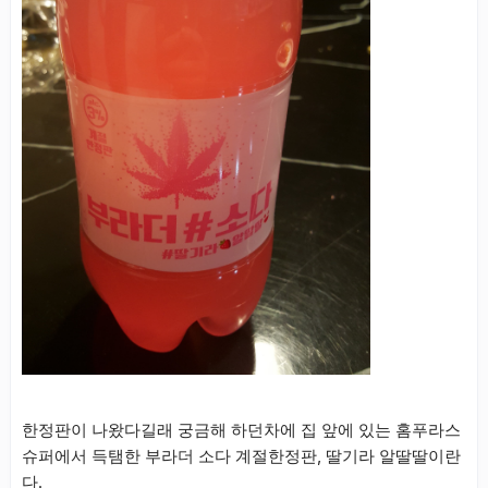
한정판이 나왔다길래 궁금해 하던차에 집 앞에 있는 홈푸라스
슈퍼에서 득탬한 부라더 소다 계절한정판, 딸기라 알딸딸이란
다.