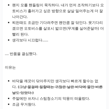
왠지 모를 핸들링이 묵직하다. 내가 먼저 조작하기보다 오
토비스가 흘러가고 싶은 방향으로 살살 밀어주는게 더 잘
나아간다.
찌든때도 조금만 기다려주면 왠만큼 잘 닦인다. 못기다리
겠으면 오토비스를 살포시 밟으면(무게를 실어준달까) 더
빨리 된다.
생각보다 시끄럽다……
…. 반품을 결심했다.
이유는
바닥을 깨끗이 닦아주지만 생각보다 빠르게 할수는 없
다.
(그냥 물걸래 질할때는 귀찮은 날은 바닥에 물만 바른
날도 있었다.)
주말에만 쓰자니 스팀청소기의 악몽이 떠올랐다.
조금 무거웠다.