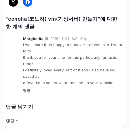
“conoha(코노하) vm(가상서버) 만들기”에 대한
한 개의 댓글
Margherita
2015-11-24, 8:21 오후
I was more than happy to uncover this web site. I want
to to
thank you for your time for this particularly fantastic
read!!
I definitely loved every part of it and i also have you
saved as
a favorite to see new information on your website.
답글
답글 남기기
댓글
*