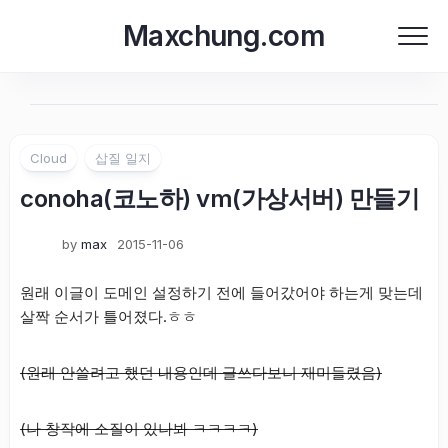
Skip
Maxchung.com
to
content
Cloud
삽질 일지
conoha(코노하) vm(가상서버) 만들기
by
max
2015-11-06
원래 이글이 도메인 설정하기 전에 들어갔어야 하는게 맞는데
살짝 순서가 틀어졌다.ㅎㅎ
(원래 안쓸려고 했던 내용인데 글쓰다보니 재미들렸음)
(나 창작에 소질이 있나봐 ㅋㅋㅋㅋ)